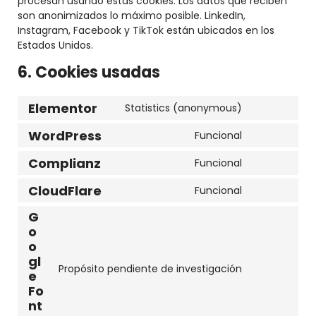
procesan usando estas cookies. Los datos que reciben
son anonimizados lo máximo posible. LinkedIn,
Instagram, Facebook y TikTok están ubicados en los
Estados Unidos.
6. Cookies usadas
Elementor
Statistics (anonymous)
Consent
to
WordPress
Funcional
Consent
service
to
elementor
Complianz
Funcional
Consent
service
to
wordpress
CloudFlare
Funcional
Consent
service
to
complianz
G
service
o
cloudflare
o
gl
Propósito pendiente de investigación
e
Consent
Fo
to
nt
service