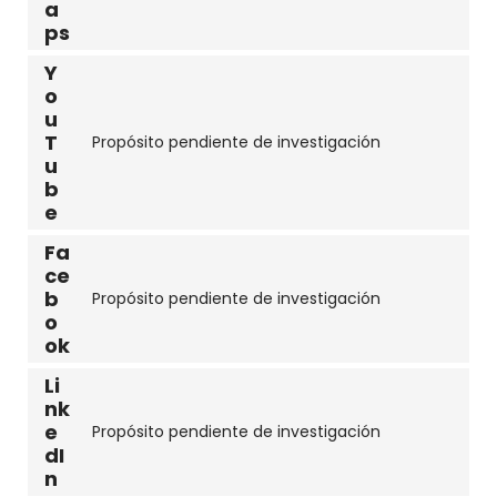
a
service
ps
google-
maps
Y
o
u
T
Propósito pendiente de investigación
Consent
u
to
b
service
e
youtube
Fa
ce
b
Propósito pendiente de investigación
Consent
o
to
ok
service
facebook
Li
nk
e
Propósito pendiente de investigación
Consent
dI
to
n
service