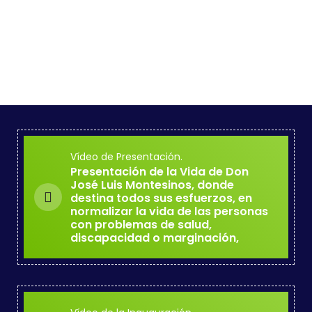
Vídeo de Presentación.
Presentación de la Vida de Don
José Luis Montesinos, donde
destina todos sus esfuerzos, en
normalizar la vida de las personas
con problemas de salud,
discapacidad o marginación,