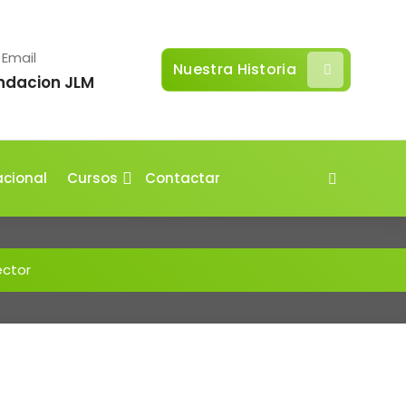
Email
Nuestra Historia
ndacion JLM
acional
Cursos
Contactar
ector