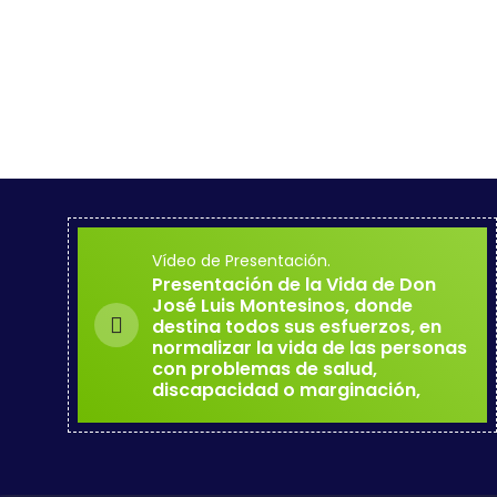
Vídeo de Presentación.
Presentación de la Vida de Don
José Luis Montesinos, donde
destina todos sus esfuerzos, en
normalizar la vida de las personas
con problemas de salud,
discapacidad o marginación,