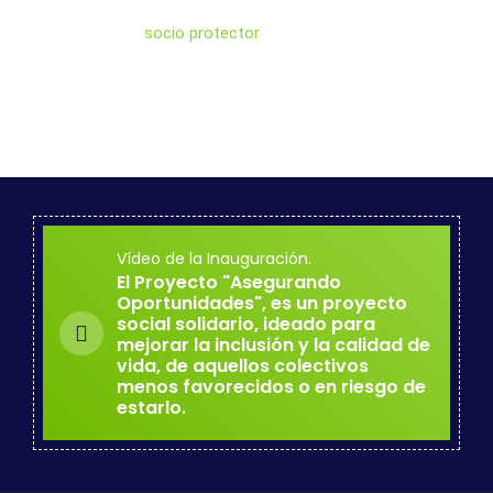
socio protector
Vídeo de la Inauguración.
El Proyecto "Asegurando
Oportunidades", es un proyecto
social solidario, ideado para
mejorar la inclusión y la calidad de
vida, de aquellos colectivos
menos favorecidos o en riesgo de
estarlo.