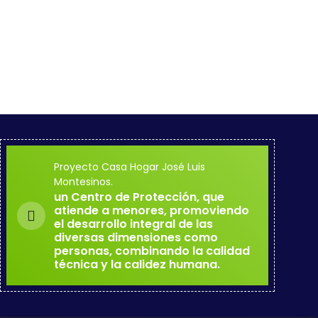
Proyecto Casa Hogar José Luis
Montesinos.
un Centro de Protección, que
atiende a menores, promoviendo
el desarrollo integral de las
diversas dimensiones como
personas, combinando la calidad
técnica y la calidez humana.