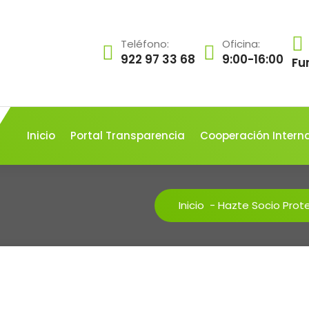
Teléfono:
Oficina:
922 97 33 68
9:00-16:00
Fu
Inicio
Portal Transparencia
Cooperación Intern
Inicio
-
Hazte Socio Prot