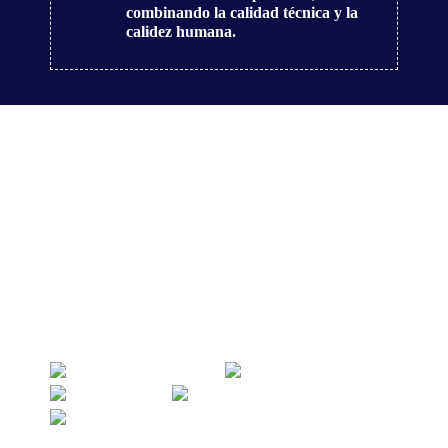
combinando la calidad técnica y la
calidez humana.
Colaboraciones:
La Fundación José Luis Montesinos, colabora con las
entidades: